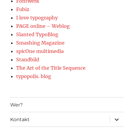
Fontwerk
Fubiz
I love typography
PAGE online – Weblog
Slanted TypoBlog
Smashing Magazine
spicOne multimedia
Standbild
The Art of the Title Sequence
typopolis. blog
Wer?
Unterme
Kontakt
öffnen