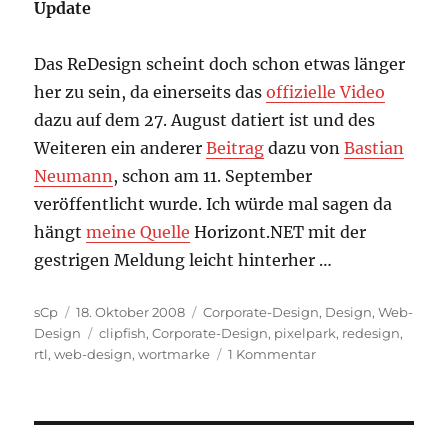
Update
Das ReDesign scheint doch schon etwas länger
her zu sein, da einerseits das
offizielle Video
dazu auf dem 27. August datiert ist und des
Weiteren ein anderer
Beitrag
dazu von
Bastian
Neumann
, schon am 11. September
veröffentlicht wurde. Ich würde mal sagen da
hängt
meine Quelle
Horizont.NET mit der
gestrigen Meldung leicht hinterher …
Autor
Veröffentlicht
Kategorien
sCp
18. Oktober 2008
Corporate-Design
,
Design
,
Web-
am
Schlagwörter
Design
clipfish
,
Corporate-Design
,
pixelpark
,
redesign
,
zu
rtl
,
web-design
,
wortmarke
1 Kommentar
ReDesign:
Clipfish