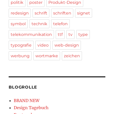
politik
poster
Produkt-Design
redesign
schrift
schriften
signet
symbol
technik
telefon
telekommunikation
ttf
tv
type
typografie
video
web-design
werbung
wortmarke
zeichen
BLOGROLLE
BRAND NEW
Design Tagebuch