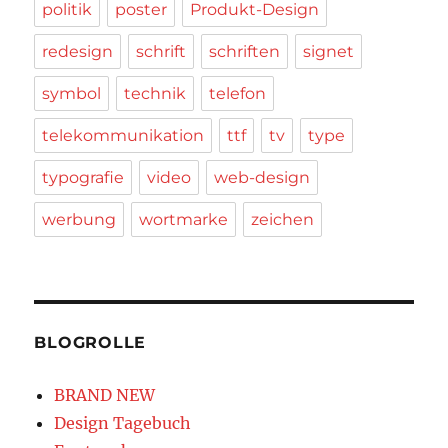
politik
poster
Produkt-Design
redesign
schrift
schriften
signet
symbol
technik
telefon
telekommunikation
ttf
tv
type
typografie
video
web-design
werbung
wortmarke
zeichen
BLOGROLLE
BRAND NEW
Design Tagebuch