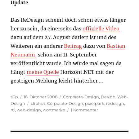
Update
Das ReDesign scheint doch schon etwas länger
her zu sein, da einerseits das
offizielle Video
dazu auf dem 27. August datiert ist und des
Weiteren ein anderer
Beitrag
dazu von
Bastian
Neumann
, schon am 11. September
veröffentlicht wurde. Ich würde mal sagen da
hängt
meine Quelle
Horizont.NET mit der
gestrigen Meldung leicht hinterher …
Autor
Veröffentlicht
Kategorien
sCp
18. Oktober 2008
Corporate-Design
,
Design
,
Web-
am
Schlagwörter
Design
clipfish
,
Corporate-Design
,
pixelpark
,
redesign
,
zu
rtl
,
web-design
,
wortmarke
1 Kommentar
ReDesign:
Clipfish