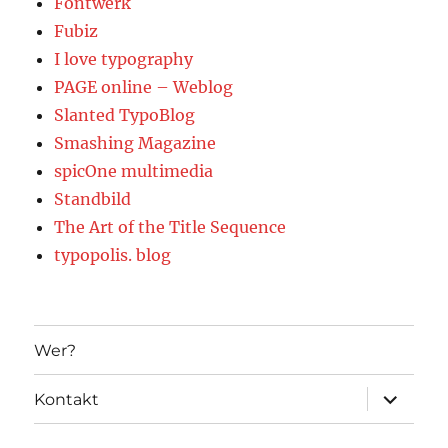
Fontwerk
Fubiz
I love typography
PAGE online – Weblog
Slanted TypoBlog
Smashing Magazine
spicOne multimedia
Standbild
The Art of the Title Sequence
typopolis. blog
Wer?
Unterme
Kontakt
öffnen