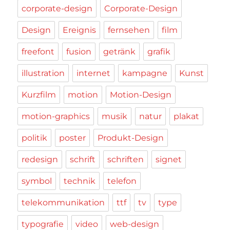
corporate-design
Corporate-Design
Design
Ereignis
fernsehen
film
freefont
fusion
getränk
grafik
illustration
internet
kampagne
Kunst
Kurzfilm
motion
Motion-Design
motion-graphics
musik
natur
plakat
politik
poster
Produkt-Design
redesign
schrift
schriften
signet
symbol
technik
telefon
telekommunikation
ttf
tv
type
typografie
video
web-design