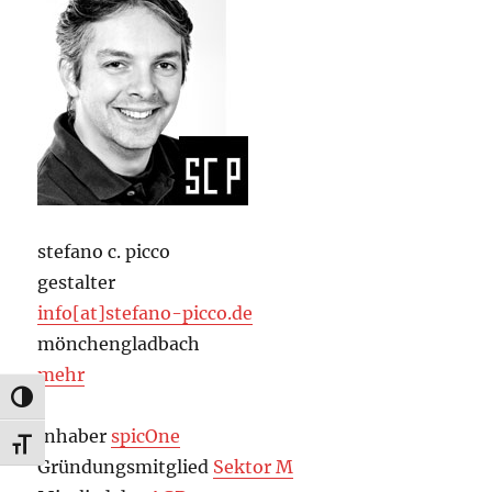
stefano c. picco
gestalter
info[at]stefano-picco.de
mönchengladbach
mehr
UMSCHALTEN AUF HOHE KONTRASTE
Inhaber
spicOne
SCHRIFT VERGRÖSSERN
Gründungsmitglied
Sektor M