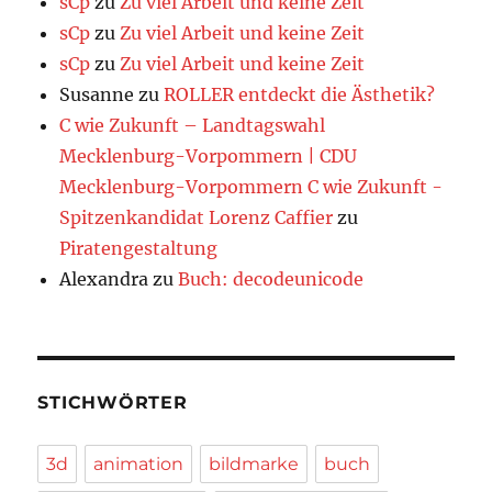
sCp
zu
Zu viel Arbeit und keine Zeit
sCp
zu
Zu viel Arbeit und keine Zeit
sCp
zu
Zu viel Arbeit und keine Zeit
Susanne
zu
ROLLER entdeckt die Ästhetik?
C wie Zukunft – Landtagswahl
Mecklenburg-Vorpommern | CDU
Mecklenburg-Vorpommern C wie Zukunft -
Spitzenkandidat Lorenz Caffier
zu
Piratengestaltung
Alexandra
zu
Buch: decodeunicode
STICHWÖRTER
3d
animation
bildmarke
buch