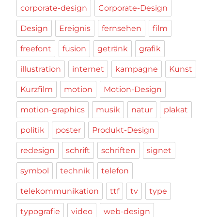
corporate-design
Corporate-Design
Design
Ereignis
fernsehen
film
freefont
fusion
getränk
grafik
illustration
internet
kampagne
Kunst
Kurzfilm
motion
Motion-Design
motion-graphics
musik
natur
plakat
politik
poster
Produkt-Design
redesign
schrift
schriften
signet
symbol
technik
telefon
telekommunikation
ttf
tv
type
typografie
video
web-design