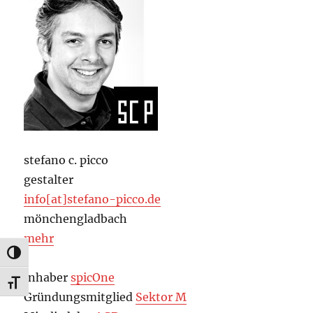
stefano c. picco
gestalter
info[at]stefano-picco.de
mönchengladbach
mehr
UMSCHALTEN AUF HOHE KONTRASTE
Inhaber
spicOne
SCHRIFT VERGRÖSSERN
Gründungsmitglied
Sektor M