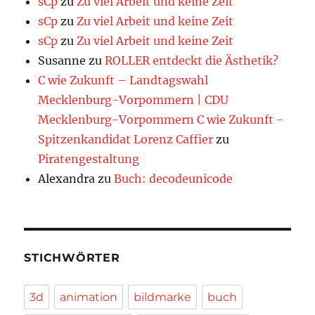
sCp
zu
Zu viel Arbeit und keine Zeit
sCp
zu
Zu viel Arbeit und keine Zeit
sCp
zu
Zu viel Arbeit und keine Zeit
Susanne
zu
ROLLER entdeckt die Ästhetik?
C wie Zukunft – Landtagswahl
Mecklenburg-Vorpommern | CDU
Mecklenburg-Vorpommern C wie Zukunft -
Spitzenkandidat Lorenz Caffier
zu
Piratengestaltung
Alexandra
zu
Buch: decodeunicode
STICHWÖRTER
3d
animation
bildmarke
buch