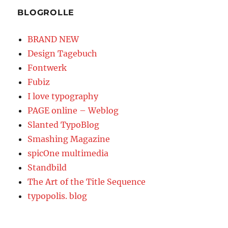
BLOGROLLE
BRAND NEW
Design Tagebuch
Fontwerk
Fubiz
I love typography
PAGE online – Weblog
Slanted TypoBlog
Smashing Magazine
spicOne multimedia
Standbild
The Art of the Title Sequence
typopolis. blog