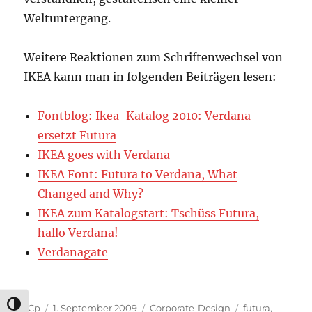
Weltuntergang.
Weitere Reaktionen zum Schriftenwechsel von
IKEA kann man in folgenden Beiträgen lesen:
Fontblog: Ikea-Katalog 2010: Verdana
ersetzt Futura
IKEA goes with Verdana
IKEA Font: Futura to Verdana, What
Changed and Why?
IKEA zum Katalogstart: Tschüss Futura,
hallo Verdana!
Verdanagate
UMSCHALTEN AUF HOHE KONTRASTE
Autor
Veröffentlicht
Kategorien
Schlagwörter
sCp
1. September 2009
Corporate-Design
futura
,