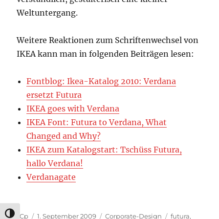
Weltuntergang.
Weitere Reaktionen zum Schriftenwechsel von
IKEA kann man in folgenden Beiträgen lesen:
Fontblog: Ikea-Katalog 2010: Verdana
ersetzt Futura
IKEA goes with Verdana
IKEA Font: Futura to Verdana, What
Changed and Why?
IKEA zum Katalogstart: Tschüss Futura,
hallo Verdana!
Verdanagate
UMSCHALTEN AUF HOHE KONTRASTE
Autor
Veröffentlicht
Kategorien
Schlagwörter
sCp
1. September 2009
Corporate-Design
futura
,