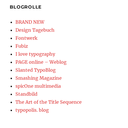
BLOGROLLE
BRAND NEW
Design Tagebuch
Fontwerk
Fubiz
I love typography
PAGE online – Weblog
Slanted TypoBlog
Smashing Magazine
spicOne multimedia
Standbild
The Art of the Title Sequence
typopolis. blog