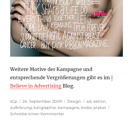
Weitere Motive der Kampagne und
entsprechende Vergrößerungen gibt es im
I
Believe in Advertising
Blog.
Autor
Veröffentlicht
Kategorien
Schlagwörter
sCp
24. September 2009
Design
ad
,
aktion
,
am
aufklärung
,
kaligraphie
,
kampagne
,
krebs
,
plakat
zu
Schreibe einen Kommentar
Rosa
Schleife
kaligraphisch