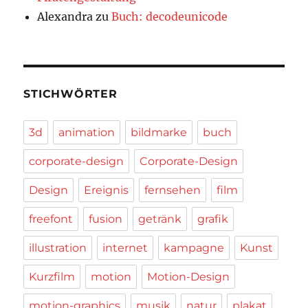
Alexandra
zu
Buch: decodeunicode
STICHWÖRTER
3d
animation
bildmarke
buch
corporate-design
Corporate-Design
Design
Ereignis
fernsehen
film
freefont
fusion
getränk
grafik
illustration
internet
kampagne
Kunst
Kurzfilm
motion
Motion-Design
motion-graphics
musik
natur
plakat