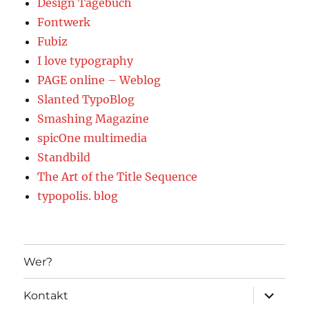
Design Tagebuch
Fontwerk
Fubiz
I love typography
PAGE online – Weblog
Slanted TypoBlog
Smashing Magazine
spicOne multimedia
Standbild
The Art of the Title Sequence
typopolis. blog
Wer?
Unterme
Kontakt
öffnen