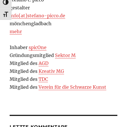
UMSCHALTEN AUF HOHE KONTRASTE
gestalter
SCHRIFT VERGRÖSSERN
info[at]stefano-picco.de
mönchengladbach
mehr
Inhaber
spicOne
Gründungsmitglied
Sektor M
Mitglied des
AGD
Mitglied des
Kreativ MG
Mitglied des
TDC
Mitglied des
Verein für die Schwarze Kunst
LETZTE KOMMENTARE