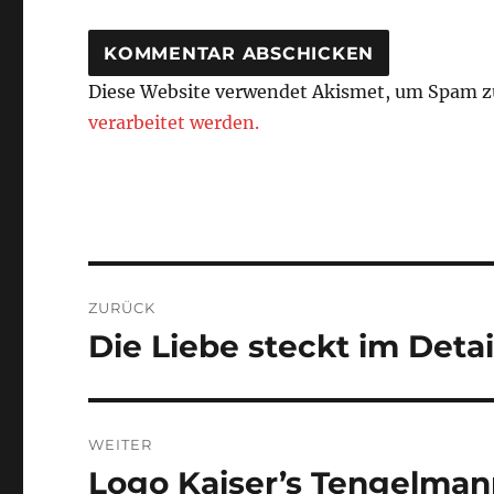
Diese Website verwendet Akismet, um Spam z
verarbeitet werden.
Beitragsnavigation
ZURÜCK
Die Liebe steckt im Detai
Vorheriger
Beitrag:
WEITER
Logo Kaiser’s Tengelman
Nächster