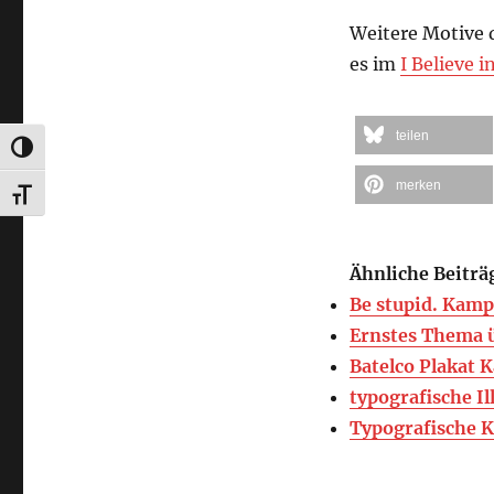
Weitere Motive
es im
I Believe i
teilen
UMSCHALTEN AUF HOHE KONTRASTE
merken
SCHRIFT VERGRÖSSERN
Ähnliche Beiträ
Be stupid. Kam
Ernstes Thema ü
Batelco Plakat
typografische Il
Typografische 