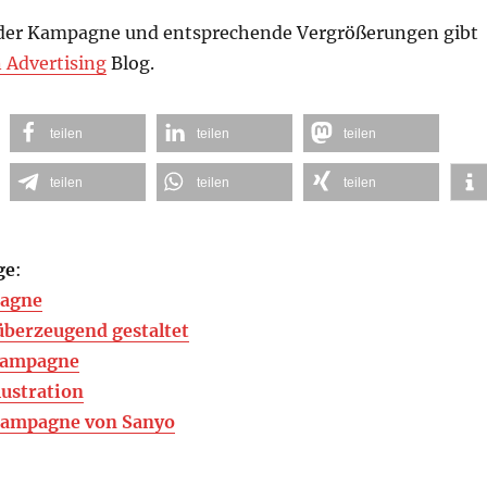
 der Kampagne und entsprechende Vergrößerungen gibt
n Advertising
Blog.
teilen
teilen
teilen
teilen
teilen
teilen
ge
:
pagne
berzeugend gestaltet
 Kampagne
lustration
Kampagne von Sanyo