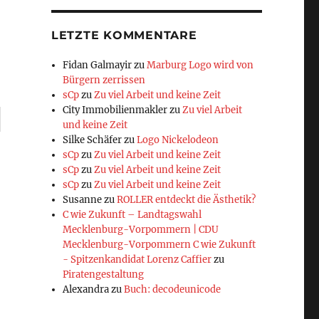
LETZTE KOMMENTARE
Fidan Galmayir
zu
Marburg Logo wird von
Bürgern zerrissen
sCp
zu
Zu viel Arbeit und keine Zeit
City Immobilienmakler
zu
Zu viel Arbeit
und keine Zeit
Silke Schäfer
zu
Logo Nickelodeon
sCp
zu
Zu viel Arbeit und keine Zeit
sCp
zu
Zu viel Arbeit und keine Zeit
sCp
zu
Zu viel Arbeit und keine Zeit
Susanne
zu
ROLLER entdeckt die Ästhetik?
C wie Zukunft – Landtagswahl
Mecklenburg-Vorpommern | CDU
Mecklenburg-Vorpommern C wie Zukunft
- Spitzenkandidat Lorenz Caffier
zu
Piratengestaltung
Alexandra
zu
Buch: decodeunicode