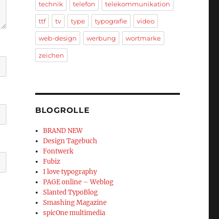
technik
telefon
telekommunikation
ttf
tv
type
typografie
video
web-design
werbung
wortmarke
zeichen
BLOGROLLE
BRAND NEW
Design Tagebuch
Fontwerk
Fubiz
I love typography
PAGE online – Weblog
Slanted TypoBlog
Smashing Magazine
spicOne multimedia