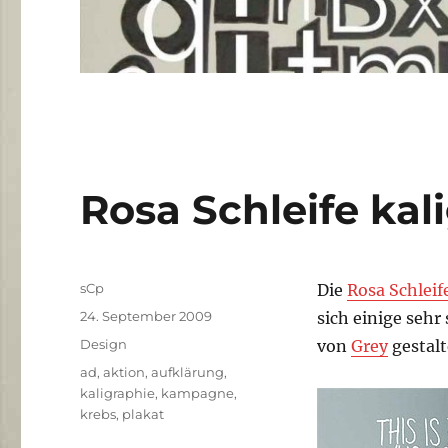
Rosa Schleife kal
Autor
sCp
Die
Rosa Schleif
Veröffentlicht
24. September 2009
sich einige seh
am
Kategorien
Design
von
Grey
gestalt
Schlagwörter
ad
,
aktion
,
aufklärung
,
kaligraphie
,
kampagne
,
krebs
,
plakat