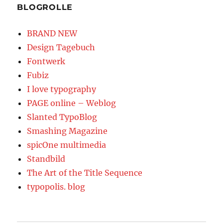
BLOGROLLE
BRAND NEW
Design Tagebuch
Fontwerk
Fubiz
I love typography
PAGE online – Weblog
Slanted TypoBlog
Smashing Magazine
spicOne multimedia
Standbild
The Art of the Title Sequence
typopolis. blog