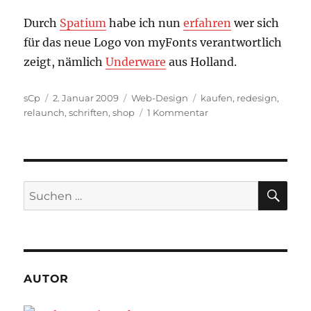
Durch
Spatium
habe ich nun
erfahren
wer sich
für das neue Logo von myFonts verantwortlich
zeigt, nämlich
Underware
aus Holland.
Autor
Veröffentlicht
Kategorien
Schlagwörter
sCp
2. Januar 2009
Web-Design
kaufen
,
redesign
,
am
zu
relaunch
,
schriften
,
shop
1 Kommentar
ReDesign
bei
MyFonts
*Update*
SU
Suchen
nach:
AUTOR