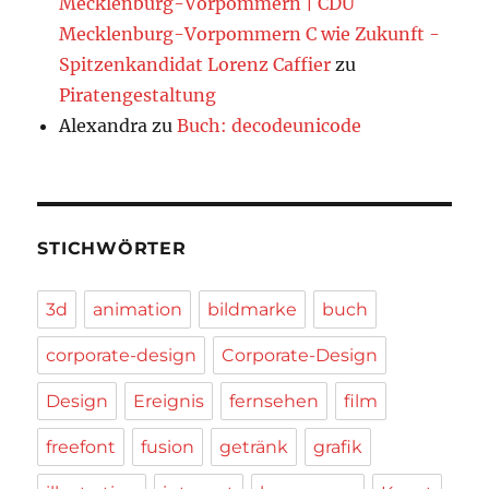
Mecklenburg-Vorpommern | CDU
Mecklenburg-Vorpommern C wie Zukunft -
Spitzenkandidat Lorenz Caffier
zu
Piratengestaltung
Alexandra
zu
Buch: decodeunicode
STICHWÖRTER
3d
animation
bildmarke
buch
corporate-design
Corporate-Design
Design
Ereignis
fernsehen
film
freefont
fusion
getränk
grafik