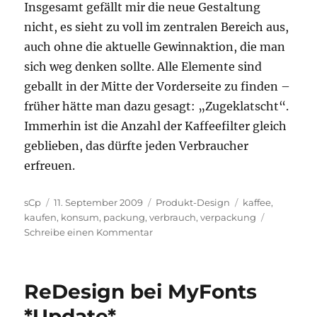
Insgesamt gefällt mir die neue Gestaltung
nicht, es sieht zu voll im zentralen Bereich aus,
auch ohne die aktuelle Gewinnaktion, die man
sich weg denken sollte. Alle Elemente sind
geballt in der Mitte der Vorderseite zu finden –
früher hätte man dazu gesagt: „Zugeklatscht“.
Immerhin ist die Anzahl der Kaffeefilter gleich
geblieben, das dürfte jeden Verbraucher
erfreuen.
Autor
Veröffentlicht
Kategorien
Schlagwörter
sCp
11. September 2009
Produkt-Design
kaffee
,
am
kaufen
,
konsum
,
packung
,
verbrauch
,
verpackung
zu
Schreibe einen Kommentar
Verpackung
Melitta
1×4
ReDesign bei MyFonts
*Update*