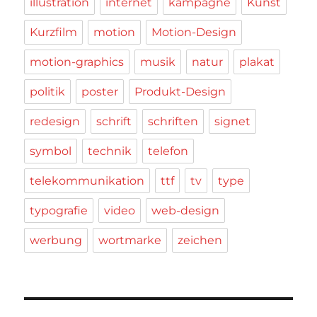
illustration
internet
kampagne
Kunst
Kurzfilm
motion
Motion-Design
motion-graphics
musik
natur
plakat
politik
poster
Produkt-Design
redesign
schrift
schriften
signet
symbol
technik
telefon
telekommunikation
ttf
tv
type
typografie
video
web-design
werbung
wortmarke
zeichen