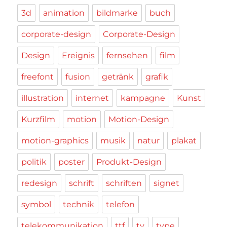
3d
animation
bildmarke
buch
corporate-design
Corporate-Design
Design
Ereignis
fernsehen
film
freefont
fusion
getränk
grafik
illustration
internet
kampagne
Kunst
Kurzfilm
motion
Motion-Design
motion-graphics
musik
natur
plakat
politik
poster
Produkt-Design
redesign
schrift
schriften
signet
symbol
technik
telefon
telekommunikation
ttf
tv
type