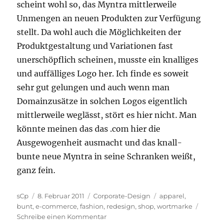
scheint wohl so, das Myntra mittlerweile
Unmengen an neuen Produkten zur Verfügung
stellt. Da wohl auch die Möglichkeiten der
Produktgestaltung und Variationen fast
unerschöpflich scheinen, musste ein knalliges
und auffälliges Logo her. Ich finde es soweit
sehr gut gelungen und auch wenn man
Domainzusätze in solchen Logos eigentlich
mittlerweile weglässt, stört es hier nicht. Man
könnte meinen das das .com hier die
Ausgewogenheit ausmacht und das knall-
bunte neue Myntra in seine Schranken weißt,
ganz fein.
Autor
Veröffentlicht
Kategorien
Schlagwörter
sCp
8. Februar 2011
Corporate-Design
apparel
,
am
bunt
,
e-commerce
,
fashion
,
redesign
,
shop
,
wortmarke
zu
Schreibe einen Kommentar