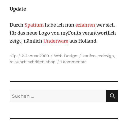
Update
Durch
Spatium
habe ich nun
erfahren
wer sich
für das neue Logo von myFonts verantwortlich
zeigt, nämlich
Underware
aus Holland.
Autor
Veröffentlicht
Kategorien
Schlagwörter
sCp
2. Januar 2009
Web-Design
kaufen
,
redesign
,
am
zu
relaunch
,
schriften
,
shop
1 Kommentar
ReDesign
bei
MyFonts
*Update*
SU
Suchen
nach: