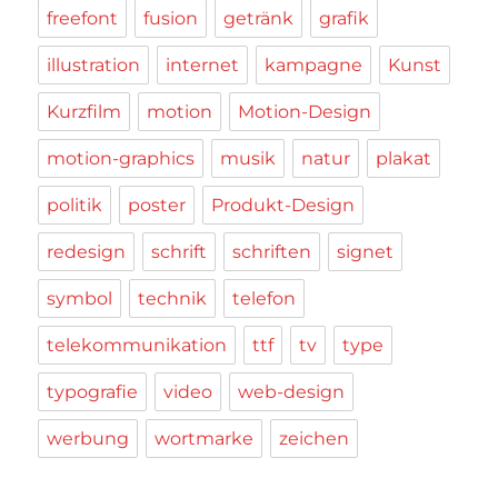
freefont
fusion
getränk
grafik
illustration
internet
kampagne
Kunst
Kurzfilm
motion
Motion-Design
motion-graphics
musik
natur
plakat
politik
poster
Produkt-Design
redesign
schrift
schriften
signet
symbol
technik
telefon
telekommunikation
ttf
tv
type
typografie
video
web-design
werbung
wortmarke
zeichen