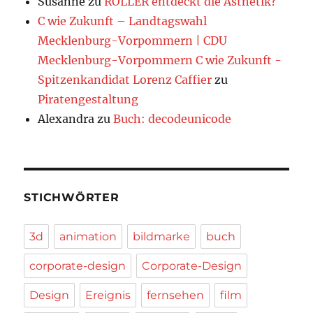
Susanne
zu
ROLLER entdeckt die Ästhetik?
C wie Zukunft – Landtagswahl
Mecklenburg-Vorpommern | CDU
Mecklenburg-Vorpommern C wie Zukunft -
Spitzenkandidat Lorenz Caffier
zu
Piratengestaltung
Alexandra
zu
Buch: decodeunicode
STICHWÖRTER
3d
animation
bildmarke
buch
corporate-design
Corporate-Design
Design
Ereignis
fernsehen
film