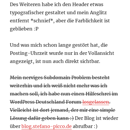
Des Weiteren habe ich den Header etwas
typografischer gestaltet und mein Anglitz
entfernt *schnief*, aber die Farblichkeit ist
geblieben :P
Und was mich schon lange gestört hat, die
Posting-Uhrzeit wurde nur in der Vollansicht
angezeigt, ist nun auch direkt sichtbar.
Mein nerviges Subdomain Problem besteht
weiterhin und ich weiß nicht mehr was ich
machen soll, ich habe nun einen Hilfeschrei im
WordPress Deutschland Forum
losgelassen
.
Vielleicht ist dort jemand, der mir eine simple
Lösung dafür geben kann :)
Der Blog ist wieder
über
blog.stefano-picco.de
abrufbar :)