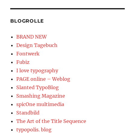
BLOGROLLE
BRAND NEW
Design Tagebuch
Fontwerk
Fubiz
I love typography
PAGE online – Weblog
Slanted TypoBlog
Smashing Magazine
spicOne multimedia
Standbild
The Art of the Title Sequence
typopolis. blog