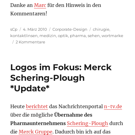
Danke an
Marc
für den Hinweis in den
Kommentaren!
Autor
Veröffentlicht
Kategorien
Schlagwörter
sCp
4. März 2010
Corporate-Design
chirugie
,
am
kontaktlinsen
,
medizin
,
optik
,
pharma
,
sehen
,
wortmarke
zu
2 Kommentare
Bausch
+
Lomb
Logos im Fokus: Merck
Logo
*Update*
Schering-Plough
*Update*
Heute
berichtet
das Nachrichtenportal
n-tv.de
über die mögliche
Übernahme des
Pharmaunternehmens
Schering-Plough
durch
die
Merck Gruppe
. Dadurch bin ich auf das