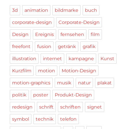
3d
animation
bildmarke
buch
corporate-design
Corporate-Design
Design
Ereignis
fernsehen
film
freefont
fusion
getränk
grafik
illustration
internet
kampagne
Kunst
Kurzfilm
motion
Motion-Design
motion-graphics
musik
natur
plakat
politik
poster
Produkt-Design
redesign
schrift
schriften
signet
symbol
technik
telefon