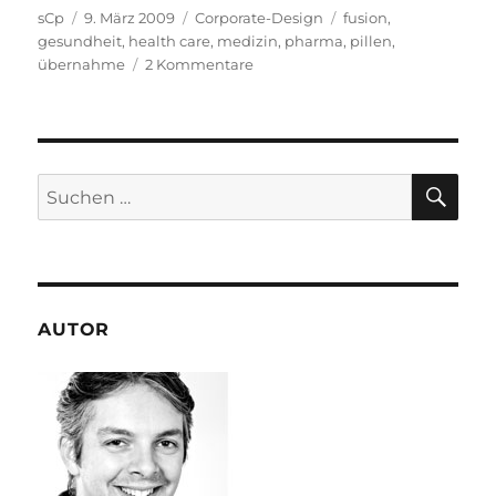
Autor
Veröffentlicht
Kategorien
Schlagwörter
sCp
9. März 2009
Corporate-Design
fusion
,
am
gesundheit
,
health care
,
medizin
,
pharma
,
pillen
,
zu
übernahme
2 Kommentare
Logos
im
Fokus:
Merck
Schering-
SU
Suchen
Plough
nach:
*Update*
AUTOR