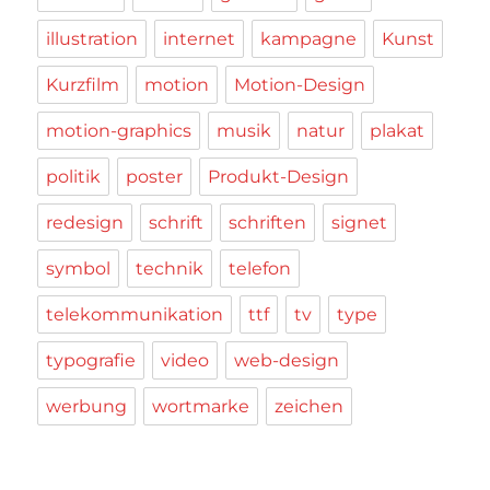
illustration
internet
kampagne
Kunst
Kurzfilm
motion
Motion-Design
motion-graphics
musik
natur
plakat
politik
poster
Produkt-Design
redesign
schrift
schriften
signet
symbol
technik
telefon
telekommunikation
ttf
tv
type
typografie
video
web-design
werbung
wortmarke
zeichen