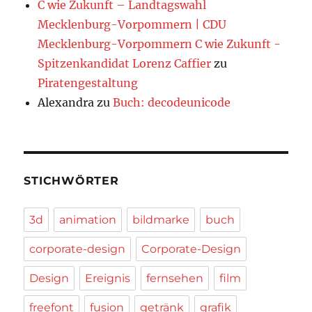
C wie Zukunft – Landtagswahl
Mecklenburg-Vorpommern | CDU
Mecklenburg-Vorpommern C wie Zukunft -
Spitzenkandidat Lorenz Caffier
zu
Piratengestaltung
Alexandra
zu
Buch: decodeunicode
STICHWÖRTER
3d
animation
bildmarke
buch
corporate-design
Corporate-Design
Design
Ereignis
fernsehen
film
freefont
fusion
getränk
grafik