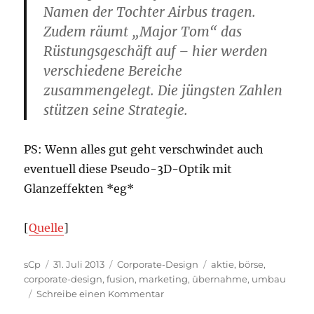
Namen der Tochter Airbus tragen.
Zudem räumt „Major Tom“ das
Rüstungsgeschäft auf – hier werden
verschiedene Bereiche
zusammengelegt. Die jüngsten Zahlen
stützen seine Strategie.
PS: Wenn alles gut geht verschwindet auch
eventuell diese Pseudo-3D-Optik mit
Glanzeffekten *eg*
[
Quelle
]
Autor
Veröffentlicht
Kategorien
Schlagwörter
sCp
31. Juli 2013
Corporate-Design
aktie
,
börse
,
am
corporate-design
,
fusion
,
marketing
,
übernahme
,
umbau
zu
Schreibe einen Kommentar
Logos