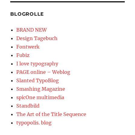
BLOGROLLE
BRAND NEW
Design Tagebuch
Fontwerk
Fubiz
I love typography
PAGE online – Weblog
Slanted TypoBlog
Smashing Magazine
spicOne multimedia
Standbild
The Art of the Title Sequence
typopolis. blog