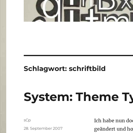
Schlagwort:
schriftbild
System: Theme T
Autor
sCp
Ich habe nun do
Veröffentlicht
28. September 2007
geändert und ho