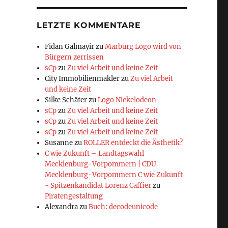
LETZTE KOMMENTARE
Fidan Galmayir
zu
Marburg Logo wird von
Bürgern zerrissen
sCp
zu
Zu viel Arbeit und keine Zeit
City Immobilienmakler
zu
Zu viel Arbeit
und keine Zeit
Silke Schäfer
zu
Logo Nickelodeon
sCp
zu
Zu viel Arbeit und keine Zeit
sCp
zu
Zu viel Arbeit und keine Zeit
sCp
zu
Zu viel Arbeit und keine Zeit
Susanne
zu
ROLLER entdeckt die Ästhetik?
C wie Zukunft – Landtagswahl
Mecklenburg-Vorpommern | CDU
Mecklenburg-Vorpommern C wie Zukunft
- Spitzenkandidat Lorenz Caffier
zu
Piratengestaltung
Alexandra
zu
Buch: decodeunicode