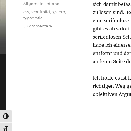
am
Kategorien
Allgemein
,
Internet
sich damit befa
Schlagwörter
css
,
schriftbild
,
system
,
zu lesen sind. B
typografie
eine serifenlos
zu
5 Kommentare
gibt es ab sofor
System:
serifenlosen Sch
Theme
Typografie
habe ich einerse
entfernt und den
anderen Seite d
Ich hoffe es ist
richtigen Weg g
objektiven Arg
UMSCHALTEN AUF HOHE KONTRASTE
SCHRIFT VERGRÖSSERN