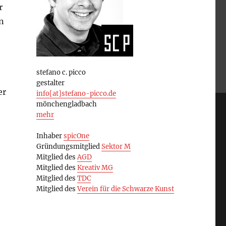
r
n
stefano c. picco
gestalter
er
info[at]stefano-picco.de
mönchengladbach
mehr
Inhaber
spicOne
Gründungsmitglied
Sektor M
Mitglied des
AGD
Mitglied des
Kreativ MG
Mitglied des
TDC
Mitglied des
Verein für die Schwarze Kunst