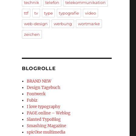
technik
telefon
telekommunikation
ttf
tv
type
typografie
video
web-design
werbung
wortmarke
zeichen
BLOGROLLE
BRAND NEW
Design Tagebuch
Fontwerk
Fubiz
I love typography
PAGE online – Weblog
Slanted TypoBlog
Smashing Magazine
spicOne multimedia