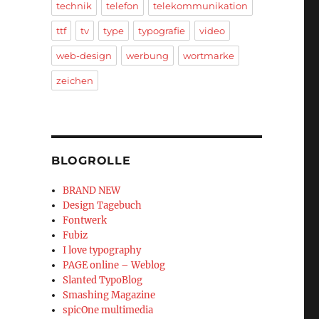
technik
telefon
telekommunikation
ttf
tv
type
typografie
video
web-design
werbung
wortmarke
zeichen
BLOGROLLE
BRAND NEW
Design Tagebuch
Fontwerk
Fubiz
I love typography
PAGE online – Weblog
Slanted TypoBlog
Smashing Magazine
spicOne multimedia