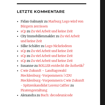
LETZTE KOMMENTARE
Fidan Galmayir
zu
Marburg Logo wird von
Bürgern zerrissen
sCp
zu
Zu viel Arbeit und keine Zeit
City Immobilienmakler
zu
Zu viel Arbeit
und keine Zeit
Silke Schäfer
zu
Logo Nickelodeon
sCp
zu
Zu viel Arbeit und keine Zeit
sCp
zu
Zu viel Arbeit und keine Zeit
sCp
zu
Zu viel Arbeit und keine Zeit
Susanne
zu
ROLLER entdeckt die Ästhetik?
C wie Zukunft – Landtagswahl
Mecklenburg-Vorpommern | CDU
Mecklenburg-Vorpommern C wie Zukunft
- Spitzenkandidat Lorenz Caffier
zu
Piratengestaltung
Alexandra
zu
Buch: decodeunicode