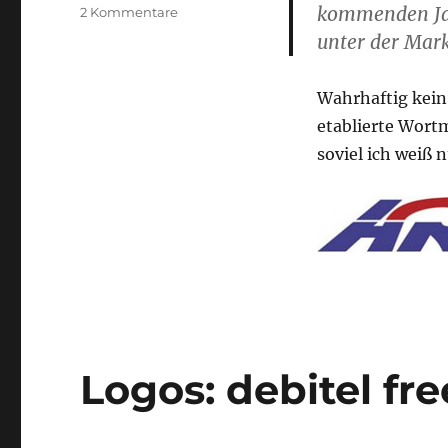
kommenden Jah
zu
2 Kommentare
2009:
unter der Mark
R.I.P.
Arcor
Wahrhaftig kein
etablierte Wortm
soviel ich weiß 
Logos: debitel fr