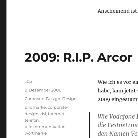
Anscheinend ist 
2009: R.I.P. Arcor
Autor
sCp
Wie ich es vor e
Veröffentlicht
2. Dezember 2008
habe, kam jetzt 
am
Kategorien
Corporate-Design
,
Design
2009 eingestamp
Schlagwörter
bildmarke
,
corporate-
design
,
dsl
,
internet
,
Wie Vodafone D
telefon
,
die Festnetzm
telekommunikation
,
den Namen Vod
wortmarke