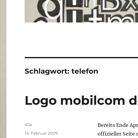
Schlagwort:
telefon
Logo mobilcom de
Autor
sCp
Bereits Ende Apr
Veröffentlicht
14. Februar 2009
offizieller Seite