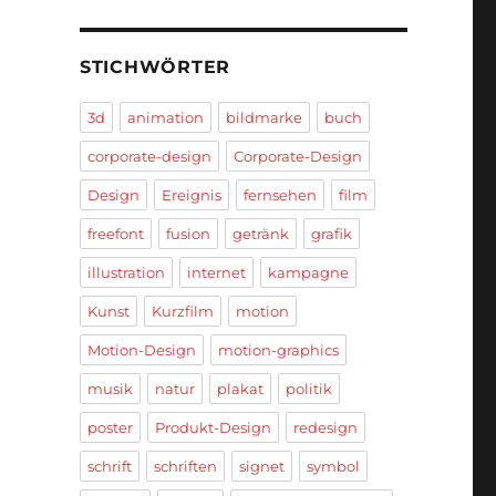
STICHWÖRTER
3d
animation
bildmarke
buch
corporate-design
Corporate-Design
Design
Ereignis
fernsehen
film
e
freefont
fusion
getränk
grafik
illustration
internet
kampagne
Kunst
Kurzfilm
motion
Motion-Design
motion-graphics
musik
natur
plakat
politik
poster
Produkt-Design
redesign
schrift
schriften
signet
symbol