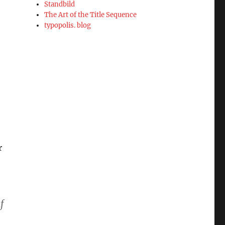
Standbild
The Art of the Title Sequence
typopolis. blog
r
f