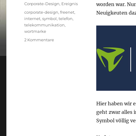
am
Kategorien
Corporate-Design
,
Ereignis
worden war. Nun 
Schlagwörter
corporate-design
,
freenet
,
Neuigkeuten daz
internet
,
symbol
,
telefon
,
telekommunikation
,
wortmarke
zu
2 Kommentare
Logo
mobilcom
debitel
*Update
2*
Hier haben wir e
geht zwar alles i
Symbol völlig v