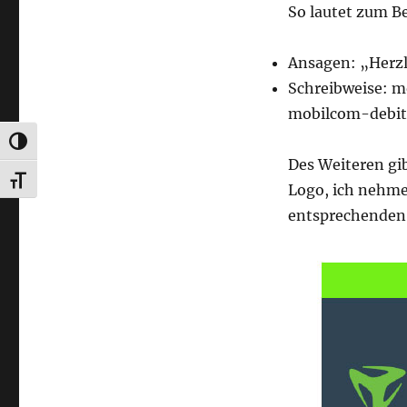
So lautet zum B
Ansagen: „Herzl
Schreibweise: m
mobilcom-debite
UMSCHALTEN AUF HOHE KONTRASTE
Des Weiteren gi
SCHRIFT VERGRÖSSERN
Logo, ich nehme
entsprechenden