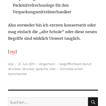
Packmitteltechnologe für den
Verpackungsmittelmechaniker
Also entweder bin ich extrem konservativ oder
mag einfach die „alte Schule“ oder diese neuen
Begriffe sind wirklich Unwort tauglich.
[
via
]
Autor
Veröffentlicht
Kategorien
Schlagwörter
sCp
21. Juli 2011
Allgemein
begrifflichkeit
,
beruf
,
am
drucken
,
drucker
,
sprache
,
titel
Schreibe einen
zu
Kommentar
Ich
fahr
mal
zum
Medientechnologe
SU
Suchen
Druck