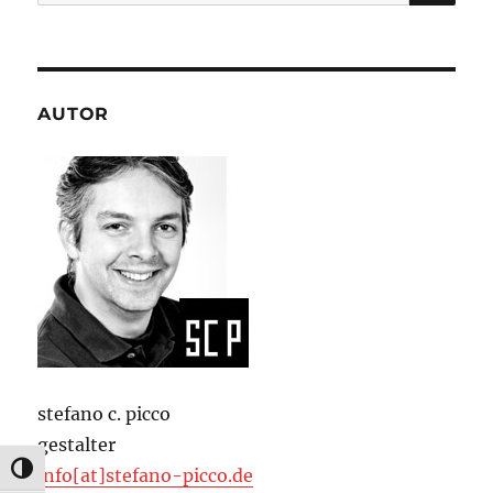
nach:
…
AUTOR
stefano c. picco
gestalter
UMSCHALTEN AUF HOHE KONTRASTE
info[at]stefano-picco.de