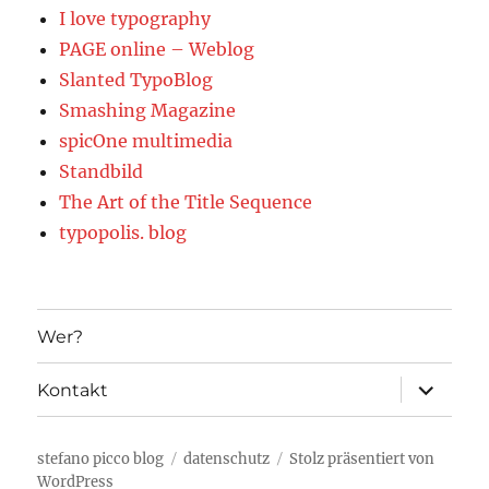
I love typography
PAGE online – Weblog
Slanted TypoBlog
Smashing Magazine
spicOne multimedia
Standbild
The Art of the Title Sequence
typopolis. blog
Wer?
Unterme
Kontakt
öffnen
stefano picco blog
datenschutz
Stolz präsentiert von
WordPress