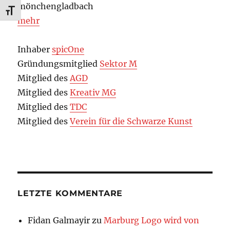
mönchengladbach
SCHRIFT VERGRÖSSERN
mehr
Inhaber
spicOne
Gründungsmitglied
Sektor M
Mitglied des
AGD
Mitglied des
Kreativ MG
Mitglied des
TDC
Mitglied des
Verein für die Schwarze Kunst
LETZTE KOMMENTARE
Fidan Galmayir
zu
Marburg Logo wird von