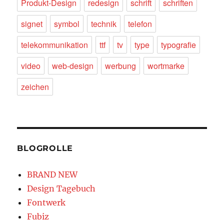
Produkt-Design
redesign
schrift
schriften
signet
symbol
technik
telefon
telekommunikation
ttf
tv
type
typografie
video
web-design
werbung
wortmarke
zeichen
BLOGROLLE
BRAND NEW
Design Tagebuch
Fontwerk
Fubiz