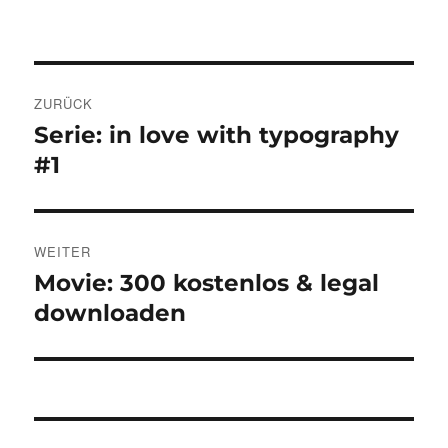
Beitragsnavigation
ZURÜCK
Serie: in love with typography
Vorheriger
Beitrag:
#1
WEITER
Movie: 300 kostenlos & legal
Nächster
Beitrag:
downloaden