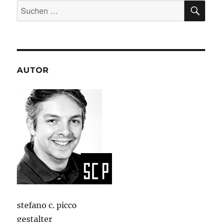
SU
Suchen
nach:
AUTOR
stefano c. picco
gestalter