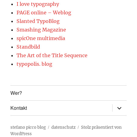
I love typography
PAGE online – Weblog
Slanted TypoBlog
Smashing Magazine
spicOne multimedia
Standbild
The Art of the Title Sequence
typopolis. blog
Wer?
Unterme
Kontakt
öffnen
stefano picco blog
datenschutz
Stolz präsentiert von
WordPress