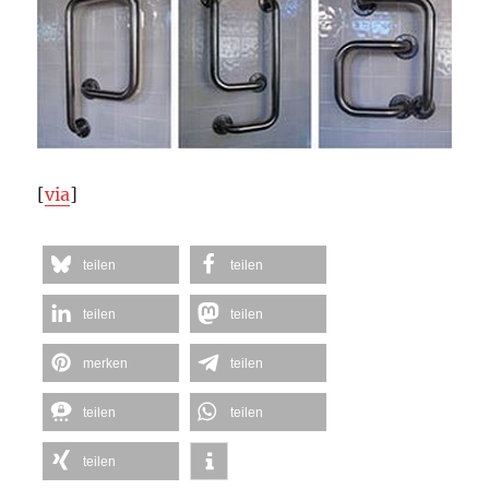
[
via
]
teilen
teilen
teilen
teilen
merken
teilen
teilen
teilen
teilen