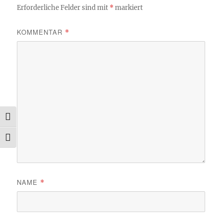
Erforderliche Felder sind mit
*
markiert
KOMMENTAR
*
UMSCHALTEN AUF HOHE KONTRASTE
SCHRIFT VERGRÖSSERN
NAME
*