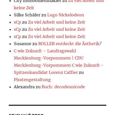
City Immobilienmakler
zu
Zu viel Arbeit und
keine Zeit
Silke Schäfer
zu
Logo Nickelodeon
sCp
zu
Zu viel Arbeit und keine Zeit
sCp
zu
Zu viel Arbeit und keine Zeit
sCp
zu
Zu viel Arbeit und keine Zeit
Susanne
zu
ROLLER entdeckt die Ästhetik?
C wie Zukunft – Landtagswahl
Mecklenburg-Vorpommern | CDU
Mecklenburg-Vorpommern C wie Zukunft -
Spitzenkandidat Lorenz Caffier
zu
Piratengestaltung
Alexandra
zu
Buch: decodeunicode