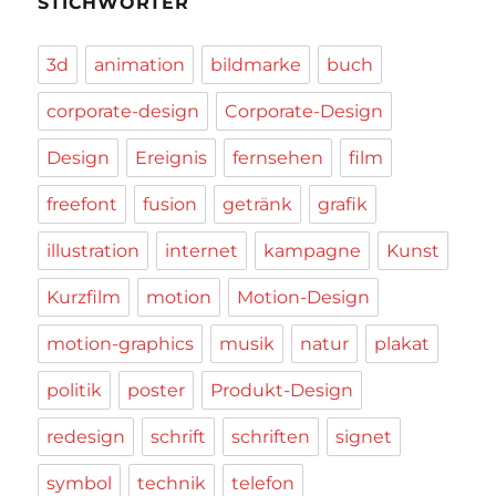
STICHWÖRTER
3d
animation
bildmarke
buch
corporate-design
Corporate-Design
Design
Ereignis
fernsehen
film
freefont
fusion
getränk
grafik
illustration
internet
kampagne
Kunst
Kurzfilm
motion
Motion-Design
motion-graphics
musik
natur
plakat
politik
poster
Produkt-Design
redesign
schrift
schriften
signet
symbol
technik
telefon