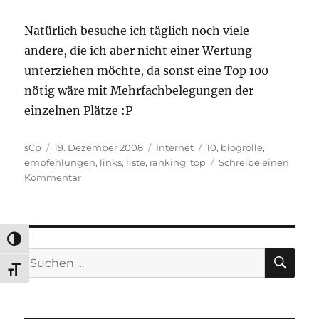
Natürlich besuche ich täglich noch viele
andere, die ich aber nicht einer Wertung
unterziehen möchte, da sonst eine Top 100
nötig wäre mit Mehrfachbelegungen der
einzelnen Plätze :P
Autor
Veröffentlicht
Kategorien
Schlagwörter
sCp
19. Dezember 2008
Internet
10
,
blogrolle
,
am
empfehlungen
,
links
,
liste
,
ranking
,
top
Schreibe einen
zu
Kommentar
Meine
persönliche
Top
10
UMSCHALTEN AUF HOHE KONTRASTE
2008
SU
Suchen
SCHRIFT VERGRÖSSERN
nach: