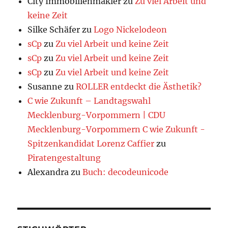
City Immobilienmakler
zu
Zu viel Arbeit und
keine Zeit
Silke Schäfer
zu
Logo Nickelodeon
sCp
zu
Zu viel Arbeit und keine Zeit
sCp
zu
Zu viel Arbeit und keine Zeit
sCp
zu
Zu viel Arbeit und keine Zeit
Susanne
zu
ROLLER entdeckt die Ästhetik?
C wie Zukunft – Landtagswahl
Mecklenburg-Vorpommern | CDU
Mecklenburg-Vorpommern C wie Zukunft -
Spitzenkandidat Lorenz Caffier
zu
Piratengestaltung
Alexandra
zu
Buch: decodeunicode