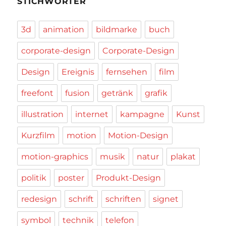
STICHWÖRTER
3d
animation
bildmarke
buch
corporate-design
Corporate-Design
Design
Ereignis
fernsehen
film
freefont
fusion
getränk
grafik
illustration
internet
kampagne
Kunst
Kurzfilm
motion
Motion-Design
motion-graphics
musik
natur
plakat
politik
poster
Produkt-Design
redesign
schrift
schriften
signet
symbol
technik
telefon