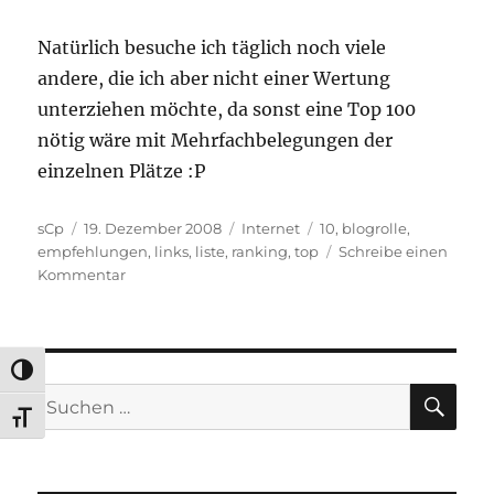
Natürlich besuche ich täglich noch viele
andere, die ich aber nicht einer Wertung
unterziehen möchte, da sonst eine Top 100
nötig wäre mit Mehrfachbelegungen der
einzelnen Plätze :P
Autor
Veröffentlicht
Kategorien
Schlagwörter
sCp
19. Dezember 2008
Internet
10
,
blogrolle
,
am
empfehlungen
,
links
,
liste
,
ranking
,
top
Schreibe einen
zu
Kommentar
Meine
persönliche
Top
10
UMSCHALTEN AUF HOHE KONTRASTE
2008
SU
Suchen
SCHRIFT VERGRÖSSERN
nach: