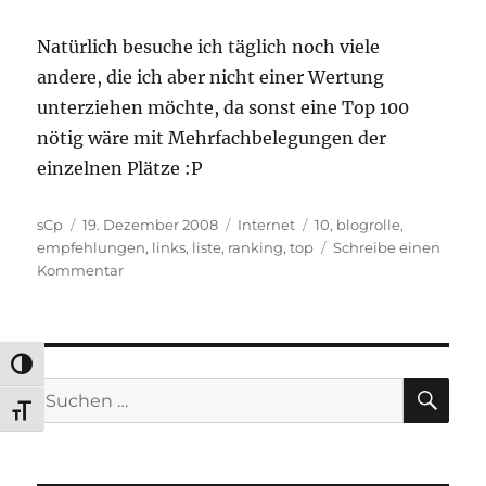
Natürlich besuche ich täglich noch viele
andere, die ich aber nicht einer Wertung
unterziehen möchte, da sonst eine Top 100
nötig wäre mit Mehrfachbelegungen der
einzelnen Plätze :P
Autor
Veröffentlicht
Kategorien
Schlagwörter
sCp
19. Dezember 2008
Internet
10
,
blogrolle
,
am
empfehlungen
,
links
,
liste
,
ranking
,
top
Schreibe einen
zu
Kommentar
Meine
persönliche
Top
10
UMSCHALTEN AUF HOHE KONTRASTE
2008
SU
Suchen
SCHRIFT VERGRÖSSERN
nach: