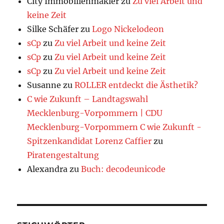
City Immobilienmakler
zu
Zu viel Arbeit und
keine Zeit
Silke Schäfer
zu
Logo Nickelodeon
sCp
zu
Zu viel Arbeit und keine Zeit
sCp
zu
Zu viel Arbeit und keine Zeit
sCp
zu
Zu viel Arbeit und keine Zeit
Susanne
zu
ROLLER entdeckt die Ästhetik?
C wie Zukunft – Landtagswahl
Mecklenburg-Vorpommern | CDU
Mecklenburg-Vorpommern C wie Zukunft -
Spitzenkandidat Lorenz Caffier
zu
Piratengestaltung
Alexandra
zu
Buch: decodeunicode