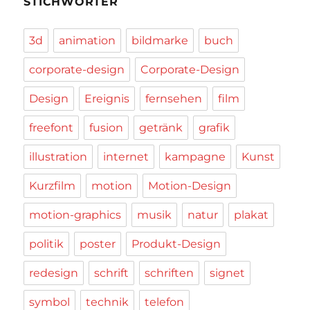
STICHWÖRTER
3d
animation
bildmarke
buch
corporate-design
Corporate-Design
Design
Ereignis
fernsehen
film
freefont
fusion
getränk
grafik
illustration
internet
kampagne
Kunst
Kurzfilm
motion
Motion-Design
motion-graphics
musik
natur
plakat
politik
poster
Produkt-Design
redesign
schrift
schriften
signet
symbol
technik
telefon