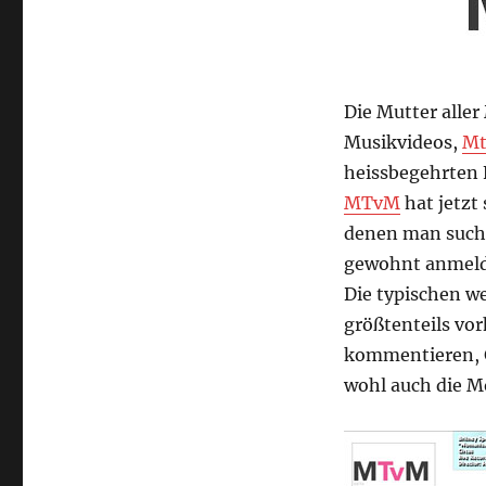
Die Mutter alle
Musikvideos,
Mt
heissbegehrten 
MTvM
hat jetzt 
denen man suche
gewohnt anmelde
Die typischen we
größtenteils vo
kommentieren, Gä
wohl auch die M