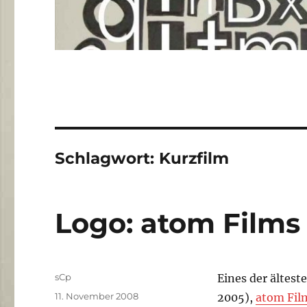
Schlagwort:
Kurzfilm
Logo: atom Films
Autor
sCp
Eines der ältest
Veröffentlicht
11. November 2008
2005),
atom Fil