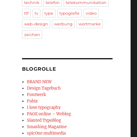
technik
telefon
telekommunikation
ttf
tv
type
typografie
video
web-design
werbung
wortmarke
zeichen
BLOGROLLE
BRAND NEW
Design Tagebuch
Fontwerk
Fubiz
I love typography
PAGE online – Weblog
Slanted TypoBlog
Smashing Magazine
spicOne multimedia