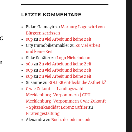
LETZTE KOMMENTARE
Fidan Galmayir
zu
Marburg Logo wird von
Bürgern zerrissen
ng
sCp
zu
Zu viel Arbeit und keine Zeit
City Immobilienmakler
zu
Zu viel Arbeit
und keine Zeit
Silke Schäfer
zu
Logo Nickelodeon
en
sCp
zu
Zu viel Arbeit und keine Zeit
sCp
zu
Zu viel Arbeit und keine Zeit
sCp
zu
Zu viel Arbeit und keine Zeit
Susanne
zu
ROLLER entdeckt die Ästhetik?
C wie Zukunft – Landtagswahl
Mecklenburg-Vorpommern | CDU
Mecklenburg-Vorpommern C wie Zukunft
- Spitzenkandidat Lorenz Caffier
zu
Piratengestaltung
Alexandra
zu
Buch: decodeunicode