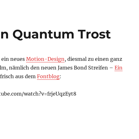
in Quantum Trost
t ein neues
Motion-Design
, diesmal zu einen ganz
film, nämlich den neuen James Bond Streifen –
Ein
 frisch aus dem
Fontblog
:
tube.com/watch?v=frjeUqzEyt8