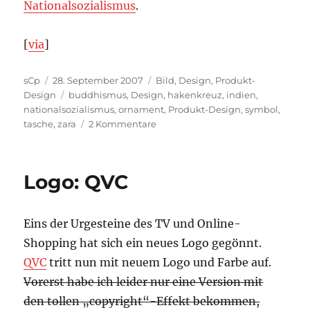
Nationalsozialismus
.
[
via
]
Autor
Veröffentlicht
Kategorien
sCp
28. September 2007
Bild
,
Design
,
Produkt-
am
Schlagwörter
Design
buddhismus
,
Design
,
hakenkreuz
,
indien
,
nationalsozialismus
,
ornament
,
Produkt-Design
,
symbol
,
zu
tasche
,
zara
2 Kommentare
Produkt:
ZARA
Handtasche
Logo: QVC
mit
Hakenkreuz
Eins der Urgesteine des TV und Online-
Shopping hat sich ein neues Logo gegönnt.
QVC
tritt nun mit neuem Logo und Farbe auf.
Vorerst habe ich leider nur eine Version mit
den tollen „copyright“-Effekt bekommen,