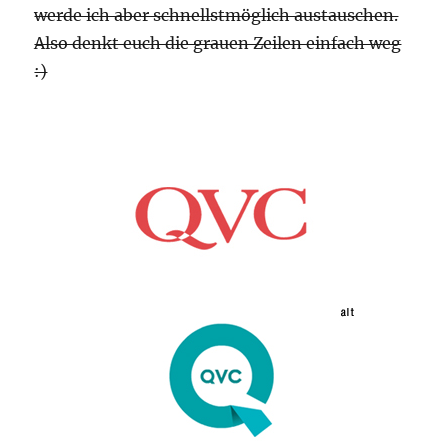
werde ich aber schnellstmöglich austauschen.
Also denkt euch die grauen Zeilen einfach weg
:)