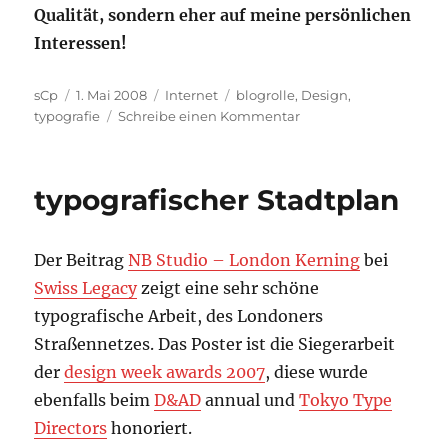
Qualität, sondern eher auf meine persönlichen
Interessen!
Autor
Veröffentlicht
Kategorien
Schlagwörter
sCp
1. Mai 2008
Internet
blogrolle
,
Design
,
am
zu
typografie
Schreibe einen Kommentar
blogroll:
flop
&
typografischer Stadtplan
top
#8
Der Beitrag
NB Studio – London Kerning
bei
Swiss Legacy
zeigt eine sehr schöne
typografische Arbeit, des Londoners
Straßennetzes. Das Poster ist die Siegerarbeit
der
design week awards 2007
, diese wurde
ebenfalls beim
D&AD
annual und
Tokyo Type
Directors
honoriert.