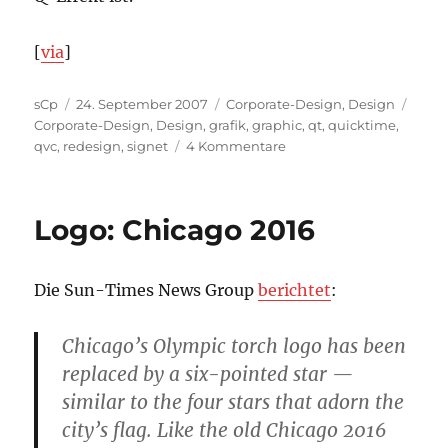
[
via
]
Autor
Veröffentlicht
Kategorien
Schl
sCp
24. September 2007
Corporate-Design
,
Design
am
Corporate-Design
,
Design
,
grafik
,
graphic
,
qt
,
quicktime
,
zu
qvc
,
redesign
,
signet
4 Kommentare
Logo:
QVC
Logo: Chicago 2016
Die Sun-Times News Group
berichtet
:
Chicago’s Olympic torch logo has been
replaced by a six-pointed star —
similar to the four stars that adorn the
city’s flag. Like the old Chicago 2016