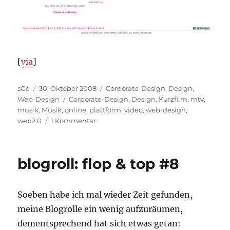
[
via
]
Autor
Veröffentlicht
Kategorien
sCp
30. Oktober 2008
Corporate-Design
,
Design
,
am
Schlagwörter
Web-Design
Corporate-Design
,
Design
,
Kurzfilm
,
mtv
,
musik
,
Musik
,
online
,
plattform
,
video
,
web-design
,
zu
web2.0
1 Kommentar
MTvM
–
noch
blogroll: flop & top #8
ein
Videoportal?
Soeben habe ich mal wieder Zeit gefunden,
meine Blogrolle ein wenig aufzuräumen,
dementsprechend hat sich etwas getan: