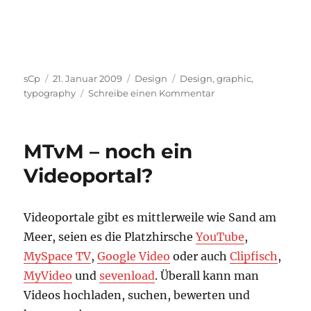
Autor
Veröffentlicht
Kategorien
Schlagwörter
sCp
21. Januar 2009
Design
Design
,
graphic
,
am
zu
typography
Schreibe einen Kommentar
David
Carson
bei
MTvM – noch ein
TED.com
Videoportal?
Videoportale gibt es mittlerweile wie Sand am
Meer, seien es die Platzhirsche
YouTube
,
MySpace TV
,
Google Video
oder auch
Clipfisch
,
MyVideo
und
sevenload
. Überall kann man
Videos hochladen, suchen, bewerten und