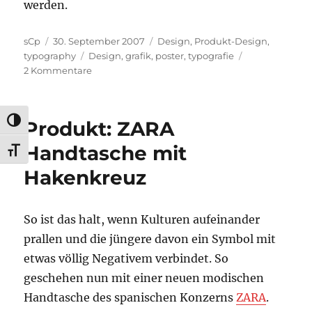
werden.
Autor
Veröffentlicht
Kategorien
sCp
30. September 2007
Design
,
Produkt-Design
,
am
Schlagwörter
typography
Design
,
grafik
,
poster
,
typografie
zu
2 Kommentare
typografischer
Stadtplan
UMSCHALTEN AUF HOHE KONTRASTE
Produkt: ZARA
Handtasche mit
SCHRIFT VERGRÖSSERN
Hakenkreuz
So ist das halt, wenn Kulturen aufeinander
prallen und die jüngere davon ein Symbol mit
etwas völlig Negativem verbindet. So
geschehen nun mit einer neuen modischen
Handtasche des spanischen Konzerns
ZARA
.