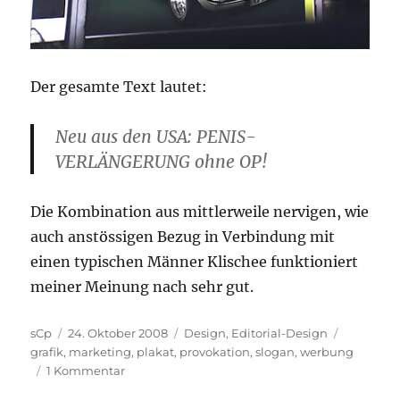
Der gesamte Text lautet:
Neu aus den USA: PENIS-
VERLÄNGERUNG ohne OP!
Die Kombination aus mittlerweile nervigen, wie
auch anstössigen Bezug in Verbindung mit
einen typischen Männer Klischee funktioniert
meiner Meinung nach sehr gut.
Autor
Veröffentlicht
Kategorien
Schlagwö
sCp
24. Oktober 2008
Design
,
Editorial-Design
am
grafik
,
marketing
,
plakat
,
provokation
,
slogan
,
werbung
zu
1 Kommentar
Penisverlängerung