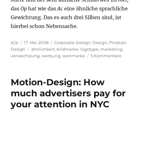
das
Op
hat wie das
Ac
eine ähnliche sprachliche
Gewichtung. Das es auch drei Silben sind, ist
hierbei schon Nebensache.
Autor
Veröffentlicht
Kategorien
sCp
17. Mai 2008
Corporate-Design
,
Design
,
Produkt-
am
Schlagwörter
Design
ähnlichkeit
,
bildmarke
,
logotype
,
marketing
,
zu
verwechslung
,
werbung
,
wortmarke
5 Kommentare
Produkte
Optiwell
Actimel
Motion-Design: How
much advertisers pay for
your attention in NYC