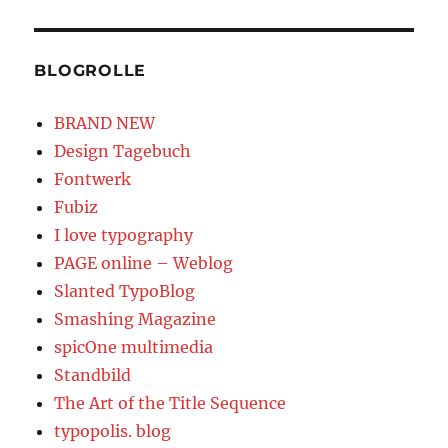
BLOGROLLE
BRAND NEW
Design Tagebuch
Fontwerk
Fubiz
I love typography
PAGE online – Weblog
Slanted TypoBlog
Smashing Magazine
spicOne multimedia
Standbild
The Art of the Title Sequence
typopolis. blog