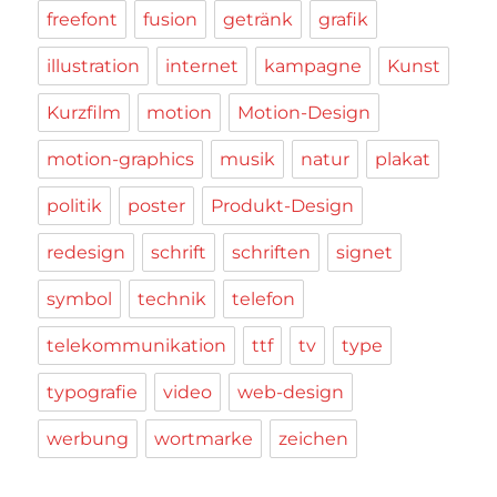
freefont
fusion
getränk
grafik
illustration
internet
kampagne
Kunst
Kurzfilm
motion
Motion-Design
motion-graphics
musik
natur
plakat
politik
poster
Produkt-Design
redesign
schrift
schriften
signet
symbol
technik
telefon
telekommunikation
ttf
tv
type
typografie
video
web-design
werbung
wortmarke
zeichen