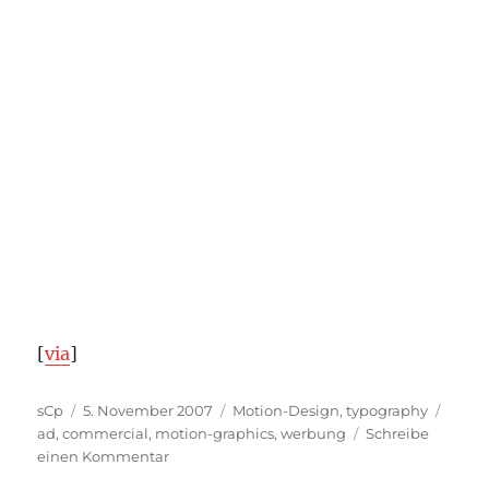
[
via
]
Autor
Veröffentlicht
Kategorien
Schla
sCp
5. November 2007
Motion-Design
,
typography
am
ad
,
commercial
,
motion-graphics
,
werbung
Schreibe
zu
einen Kommentar
Motion-