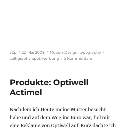
Autor
Veröffentlicht
Kategorien
Schlagwört
sCp
22. Mai 2008
Motion-Design
,
typography
am
zu
calligraphy
,
spot
,
werbung
2 Kommentare
Motion-
Design:
Mein
Produkte: Optiwell
Wortschatz-
Coach
Actimel
Nachdem ich Heute meine Mutter besucht
habe und auf dem Weg ins Büro war, fiel mir
eine Reklame von Optiwell auf. Kurz dachte ich