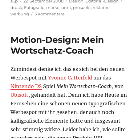
Autor
Veröffentlicht
Kategorien
Schlag
sCp
22. September 2008
Design
,
Editorial-Design
am
druck
,
Fotografie
,
marke
,
print
,
prospekt
,
reklame
,
zu
werbung
5 Kommentare
ROLLER
entdeckt
die
Motion-Design: Mein
Ästhetik?
Wortschatz-Coach
Zumindest denke ich das es sich bei den neuen
Werbespot mit
Yvonne Catterfeld
um das
Nintendo DS
Spiel
Mein Wortschatz-Coach
, von
Ubisoft
, gehandelt hat. Denn ich habe Heute im
Fernsehen eine schönen neuen typografischen
Werbespot mit ihr gesehen, der auch noch
kalligrafische Elemente hatte und insgesamt
sehr stimmig wirkte. Leider habe ich, wie sollte
es anders sein, die genau Produkt URL