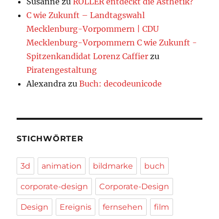
Susanne
zu
ROLLER entdeckt die Ästhetik?
C wie Zukunft – Landtagswahl
Mecklenburg-Vorpommern | CDU
Mecklenburg-Vorpommern C wie Zukunft -
Spitzenkandidat Lorenz Caffier
zu
Piratengestaltung
Alexandra
zu
Buch: decodeunicode
STICHWÖRTER
3d
animation
bildmarke
buch
corporate-design
Corporate-Design
Design
Ereignis
fernsehen
film